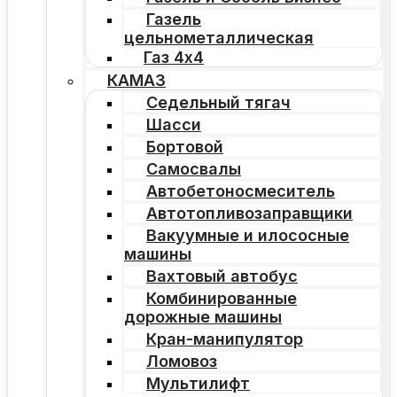
Газель
цельнометаллическая
Газ 4х4
КАМАЗ
Седельный тягач
Шасси
Бортовой
Самосвалы
Автобетоносмеситель
Автотопливозаправщики
Вакуумные и илососные
машины
Вахтовый автобус
Комбинированные
дорожные машины
Кран-манипулятор
Ломовоз
Мультилифт