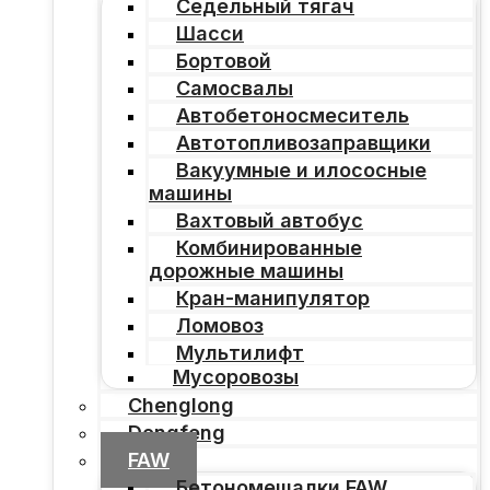
Седельный тягач
Шасси
Бортовой
Самосвалы
Автобетоносмеситель
Автотопливозаправщики
Вакуумные и илососные
машины
Вахтовый автобус
Комбинированные
дорожные машины
Кран-манипулятор
Ломовоз
Мультилифт
Мусоровозы
Chenglong
Dongfeng
FAW
Бетономешалки FAW