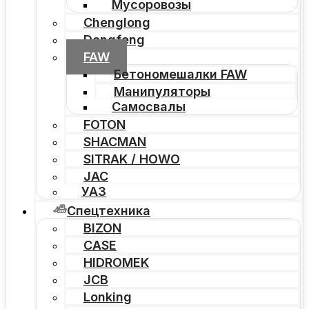
Мусоровозы
Chenglong
Dongfeng
FAW
Бетономешалки FAW
Манипуляторы
Самосвалы
FOTON
SHACMAN
SITRAK / HOWO
JAC
УАЗ
Спецтехника
BIZON
CASE
HIDROMEK
JCB
Lonking