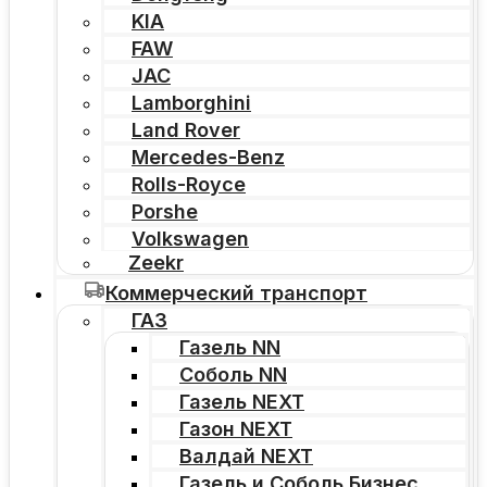
KIA
FAW
JAC
Lamborghini
Land Rover
Mercedes-Benz
Rolls-Royce
Porshe
Volkswagen
Zeekr
Коммерческий транспорт
ГАЗ
Газель NN
Соболь NN
Газель NEXT
Газон NEXT
Валдай NEXT
Газель и Соболь Бизнес