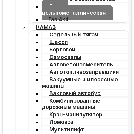
Газель
цельнометаллическая
Газ 4х4
КАМАЗ
Седельный тягач
Шасси
Бортовой
Самосвалы
Автобетоносмеситель
Автотопливозаправщики
Вакуумные и илососные
машины
Вахтовый автобус
Комбинированные
дорожные машины
Кран-манипулятор
Ломовоз
Мультилифт