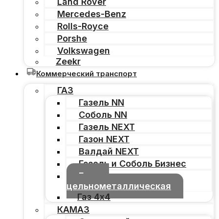
Land Rover
Mercedes-Benz
Rolls-Royce
Porshe
Volkswagen
Zeekr
Коммерческий транспорт
ГАЗ
Газель NN
Соболь NN
Газель NEXT
Газон NEXT
Валдай NEXT
Газель и Соболь Бизнес
Газель
цельнометаллическая
Газ 4х4
КАМАЗ