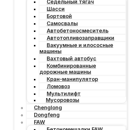
Седельный тягач
Шасси
Бортовой
Самосвалы
Автобетоносмеситель
Автотопливозаправщики
Вакуумные и илососные
машины
Вахтовый автобус
Комбинированные
дорожные машины
Кран-манипулятор
Ломовоз
Мультилифт
Мусоровозы
Chenglong
Dongfeng
FAW
Бетономешалки FAW