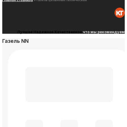
Главная страница
»
Газель цельнометаллическая
Лучшее
Надежное
Качественное
что мы рекомендуем
Газель NN