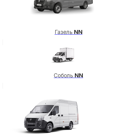
Газель
NN
Соболь
NN