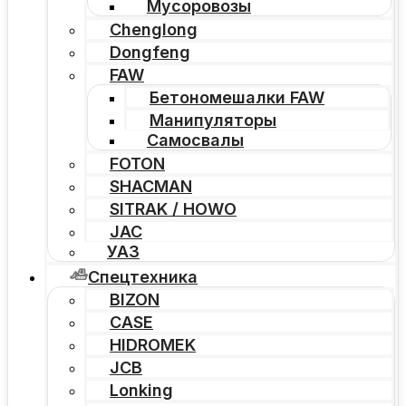
Мусоровозы
Chenglong
Dongfeng
FAW
Бетономешалки FAW
Манипуляторы
Самосвалы
FOTON
SHACMAN
SITRAK / HOWO
JAC
УАЗ
Спецтехника
BIZON
CASE
HIDROMEK
JCB
Lonking