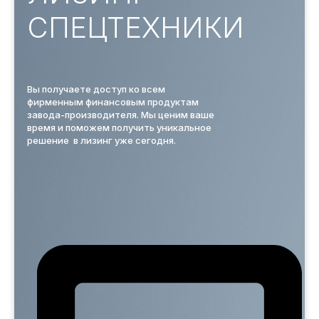
СПЕЦТЕХНИКИ
Вы получаете доступ ко всем
фирменным финансовым продуктам
завода-производителя. Мы ценим ваше
время и поможем получить уникальное
решение в лизинг уже сегодня.