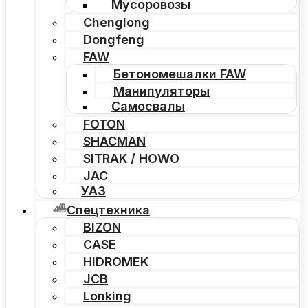
Мусоровозы
Chenglong
Dongfeng
FAW
Бетономешалки FAW
Манипуляторы
Самосвалы
FOTON
SHACMAN
SITRAK / HOWO
JAC
УАЗ
Спецтехника
BIZON
CASE
HIDROMEK
JCB
Lonking