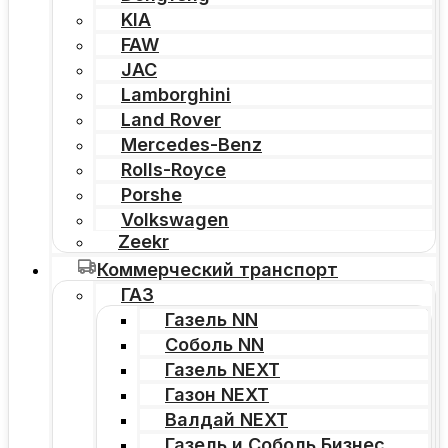
KIA
FAW
JAC
Lamborghini
Land Rover
Mercedes-Benz
Rolls-Royce
Porshe
Volkswagen
Zeekr
Коммерческий транспорт
ГАЗ
Газель NN
Соболь NN
Газель NEXT
Газон NEXT
Валдай NEXT
Газель и Соболь Бизнес