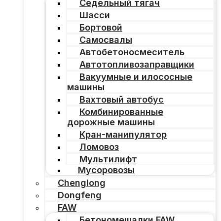
Седельный тягач
Шасси
Бортовой
Самосвалы
Автобетоносмеситель
Автотопливозаправщики
Вакуумные и илососные
машины
Вахтовый автобус
Комбинированные
дорожные машины
Кран-манипулятор
Ломовоз
Мультилифт
Мусоровозы
Chenglong
Dongfeng
FAW
Бетономешалки FAW