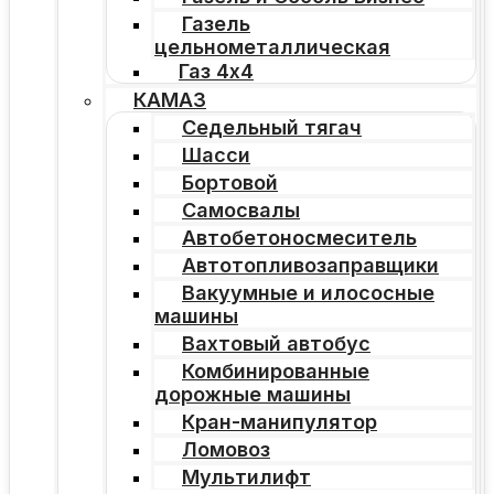
Газель
цельнометаллическая
Газ 4х4
КАМАЗ
Седельный тягач
Шасси
Бортовой
Самосвалы
Автобетоносмеситель
Автотопливозаправщики
Вакуумные и илососные
машины
Вахтовый автобус
Комбинированные
дорожные машины
Кран-манипулятор
Ломовоз
Мультилифт