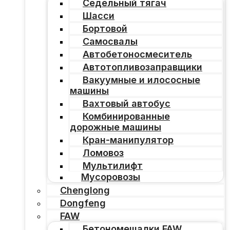
Седельный тягач
Шасси
Бортовой
Самосвалы
Автобетоносмеситель
Автотопливозаправщики
Вакуумные и илососные
машины
Вахтовый автобус
Комбинированные
дорожные машины
Кран-манипулятор
Ломовоз
Мультилифт
Мусоровозы
Chenglong
Dongfeng
FAW
Бетономешалки FAW