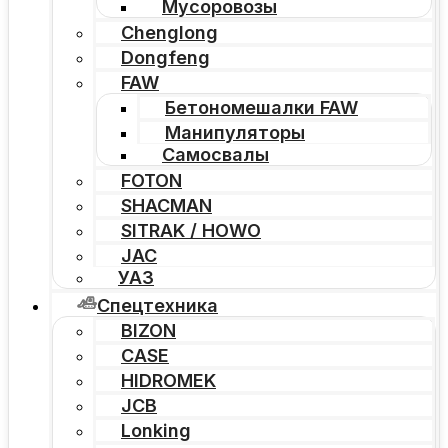
Мусоровозы
Chenglong
Dongfeng
FAW
Бетономешалки FAW
Манипуляторы
Самосвалы
FOTON
SHACMAN
SITRAK / HOWO
JAC
УАЗ
Спецтехника
BIZON
CASE
HIDROMEK
JCB
Lonking