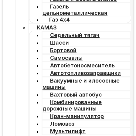
Газель
цельнометаллическая
Газ 4х4
КАМАЗ
Седельный тягач
Шасси
Бортовой
Самосвалы
Автобетоносмеситель
Автотопливозаправщики
Вакуумные и илососные
машины
Вахтовый автобус
Комбинированные
дорожные машины
Кран-манипулятор
Ломовоз
Мультилифт