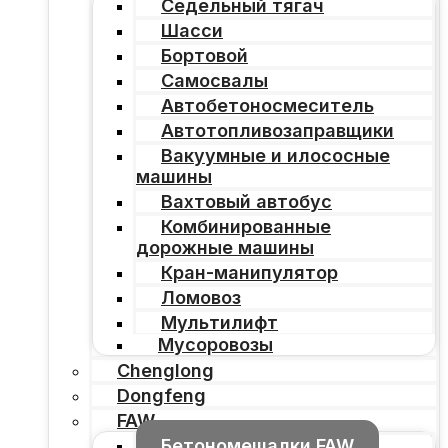
Седельный тягач
Шасси
Бортовой
Самосвалы
Автобетоносмеситель
Автотопливозаправщики
Вакуумные и илососные
машины
Вахтовый автобус
Комбинированные
дорожные машины
Кран-манипулятор
Ломовоз
Мультилифт
Мусоровозы
Chenglong
Dongfeng
FAW
Бетономешалки FAW