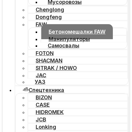
Мусоровозы
Chenglong
Dongfeng
FAW
Бетономешалки FAW
Манипуляторы
Самосвалы
FOTON
SHACMAN
SITRAK / HOWO
JAC
УАЗ
Спецтехника
BIZON
CASE
HIDROMEK
JCB
Lonking