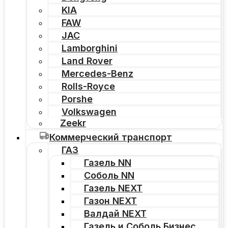
KIA
FAW
JAC
Lamborghini
Land Rover
Mercedes-Benz
Rolls-Royce
Porshe
Volkswagen
Zeekr
Коммерческий транспорт
ГАЗ
Газель NN
Соболь NN
Газель NEXT
Газон NEXT
Валдай NEXT
Газель и Соболь Бизнес