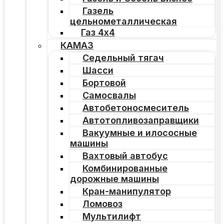
Газель
цельнометаллическая
Газ 4х4
КАМАЗ
Седельный тягач
Шасси
Бортовой
Самосвалы
Автобетоносмеситель
Автотопливозаправщики
Вакуумные и илососные
машины
Вахтовый автобус
Комбинированные
дорожные машины
Кран-манипулятор
Ломовоз
Мультилифт