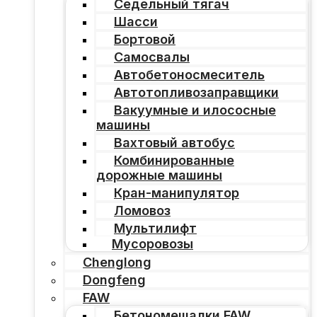
Седельный тягач
Шасси
Бортовой
Самосвалы
Автобетоносмеситель
Автотопливозаправщики
Вакуумные и илососные
машины
Вахтовый автобус
Комбинированные
дорожные машины
Кран-манипулятор
Ломовоз
Мультилифт
Мусоровозы
Chenglong
Dongfeng
FAW
Бетономешалки FAW