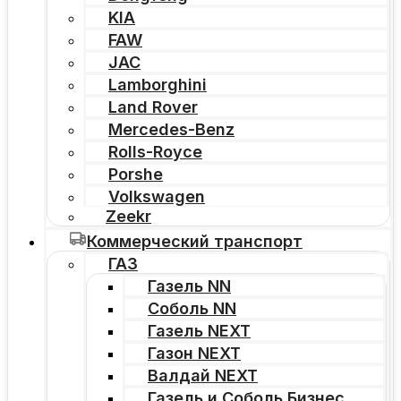
KIA
FAW
JAC
Lamborghini
Land Rover
Mercedes-Benz
Rolls-Royce
Porshe
Volkswagen
Zeekr
Коммерческий транспорт
ГАЗ
Газель NN
Соболь NN
Газель NEXT
Газон NEXT
Валдай NEXT
Газель и Соболь Бизнес