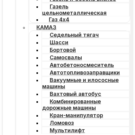
Газель
цельнометаллическая
Газ 4х4
КАМАЗ
Седельный тягач
Шасси
Бортовой
Самосвалы
Автобетоносмеситель
Автотопливозаправщики
Вакуумные и илососные
машины
Вахтовый автобус
Комбинированные
дорожные машины
Кран-манипулятор
Ломовоз
Мультилифт