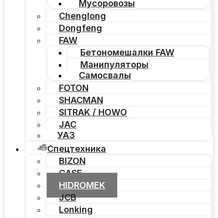
Мусоровозы
Chenglong
Dongfeng
FAW
Бетономешалки FAW
Манипуляторы
Самосвалы
FOTON
SHACMAN
SITRAK / HOWO
JAC
УАЗ
Спецтехника
BIZON
CASE
HIDROMEK
JCB
Lonking