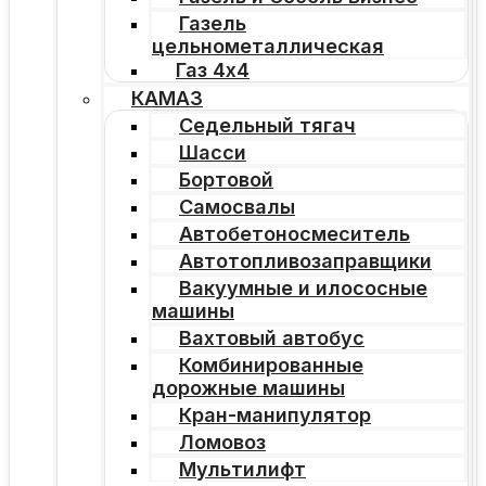
Газель
цельнометаллическая
Газ 4х4
КАМАЗ
Седельный тягач
Шасси
Бортовой
Самосвалы
Автобетоносмеситель
Автотопливозаправщики
Вакуумные и илососные
машины
Вахтовый автобус
Комбинированные
дорожные машины
Кран-манипулятор
Ломовоз
Мультилифт