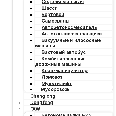
Седельный тягач
Шасси
Бортовой
Самосвалы
Автобетоносмеситель
Автотопливозаправщики
Вакуумные и илососные
машины
Вахтовый автобус
Комбинированные
дорожные машины
Кран-манипулятор
Ломовоз
Мультилифт
Мусоровозы
Chenglong
Dongfeng
FAW
Бетономешалки FAW