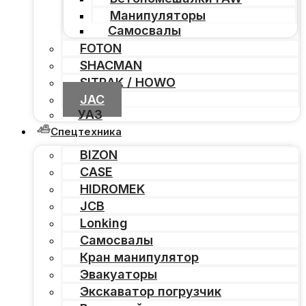
Манипуляторы
Самосвалы
FOTON
SHACMAN
SITRAK / HOWO
JAC
УАЗ
Спецтехника
BIZON
CASE
HIDROMEK
JCB
Lonking
Самосвалы
Кран манипулятор
Эвакуаторы
Экскаватор погрузчик