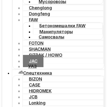
Мусоровозы
Chenglong
Dongfeng
FAW
Бетономешалки FAW
Манипуляторы
Самосвалы
FOTON
SHACMAN
SITRAK / HOWO
JAC
УАЗ
Спецтехника
BIZON
CASE
HIDROMEK
JCB
Lonking