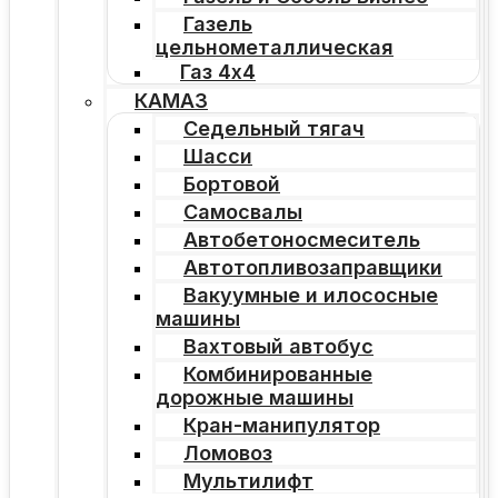
Газель
цельнометаллическая
Газ 4х4
КАМАЗ
Седельный тягач
Шасси
Бортовой
Самосвалы
Автобетоносмеситель
Автотопливозаправщики
Вакуумные и илососные
машины
Вахтовый автобус
Комбинированные
дорожные машины
Кран-манипулятор
Ломовоз
Мультилифт