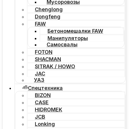
Мусоровозы
Chenglong
Dongfeng
FAW
Бетономешалки FAW
Манипуляторы
Самосвалы
FOTON
SHACMAN
SITRAK / HOWO
JAC
УАЗ
Спецтехника
BIZON
CASE
HIDROMEK
JCB
Lonking