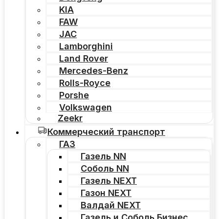
KIA
FAW
JAC
Lamborghini
Land Rover
Mercedes-Benz
Rolls-Royce
Porshe
Volkswagen
Zeekr
Коммерческий транспорт
ГАЗ
Газель NN
Соболь NN
Газель NEXT
Газон NEXT
Валдай NEXT
Газель и Соболь Бизнес