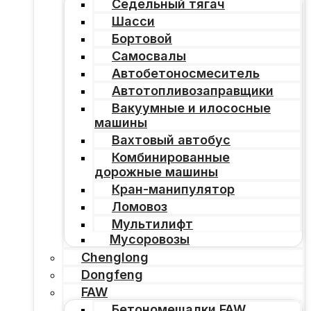
Седельный тягач
Шасси
Бортовой
Самосвалы
Автобетоносмеситель
Автотопливозаправщики
Вакуумные и илососные
машины
Вахтовый автобус
Комбинированные
дорожные машины
Кран-манипулятор
Ломовоз
Мультилифт
Мусоровозы
Chenglong
Dongfeng
FAW
Бетономешалки FAW