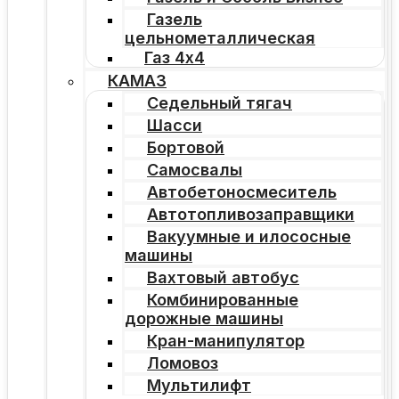
Газель
цельнометаллическая
Газ 4х4
КАМАЗ
Седельный тягач
Шасси
Бортовой
Самосвалы
Автобетоносмеситель
Автотопливозаправщики
Вакуумные и илососные
машины
Вахтовый автобус
Комбинированные
дорожные машины
Кран-манипулятор
Ломовоз
Мультилифт