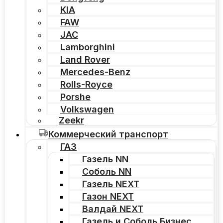
KIA
FAW
JAC
Lamborghini
Land Rover
Mercedes-Benz
Rolls-Royce
Porshe
Volkswagen
Zeekr
Коммерческий транспорт
ГАЗ
Газель NN
Соболь NN
Газель NEXT
Газон NEXT
Валдай NEXT
Газель и Соболь Бизнес