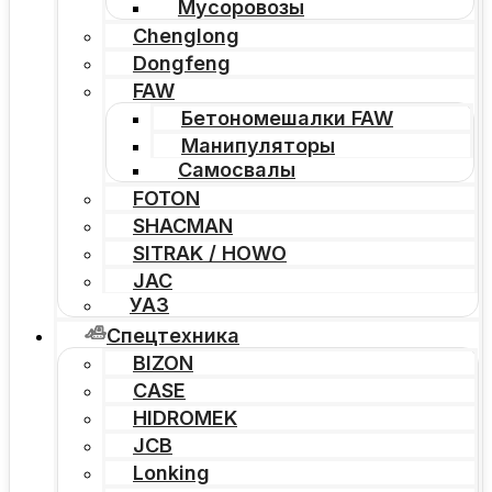
Мусоровозы
Chenglong
Dongfeng
FAW
Бетономешалки FAW
Манипуляторы
Самосвалы
FOTON
SHACMAN
SITRAK / HOWO
JAC
УАЗ
Спецтехника
BIZON
CASE
HIDROMEK
JCB
Lonking