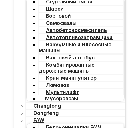
Седельный тягач
Шасси
Бортовой
Самосвалы
Автобетоносмеситель
Автотопливозаправщики
Вакуумные и илососные
машины
Вахтовый автобус
Комбинированные
дорожные машины
Кран-манипулятор
Ломовоз
Мультилифт
Мусоровозы
Chenglong
Dongfeng
FAW
Бетономешалки FAW