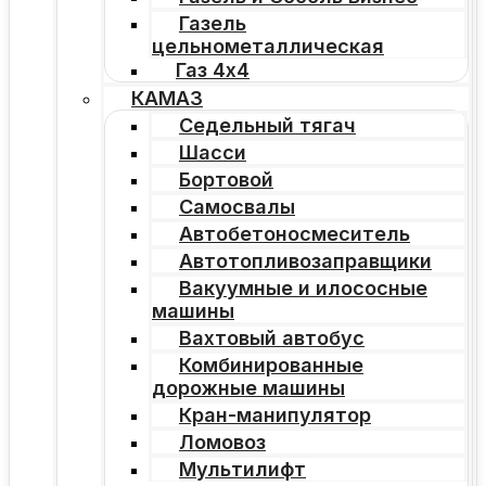
Газель
цельнометаллическая
Газ 4х4
КАМАЗ
Седельный тягач
Шасси
Бортовой
Самосвалы
Автобетоносмеситель
Автотопливозаправщики
Вакуумные и илососные
машины
Вахтовый автобус
Комбинированные
дорожные машины
Кран-манипулятор
Ломовоз
Мультилифт