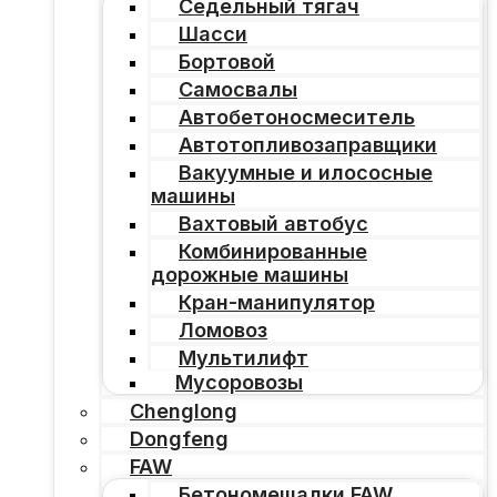
Седельный тягач
Шасси
Бортовой
Самосвалы
Автобетоносмеситель
Автотопливозаправщики
Вакуумные и илососные
машины
Вахтовый автобус
Комбинированные
дорожные машины
Кран-манипулятор
Ломовоз
Мультилифт
Мусоровозы
Chenglong
Dongfeng
FAW
Бетономешалки FAW