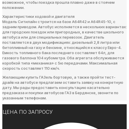
возможное, чтобы поездка прошла плавно даже в стоячем
положении.
Характеристики ходовой и двигателя
Модель Ситилайн строится на базе А64R42 и A64R45-10, с
задним приводом. Автобус исполняется в нескольких вариантах:
для городских поездок или пригородных, в качестве школьного
автобуса или для специальных перевозок. Двигатель
поставляется в двух модификациях: дизельный 2,8 литра или
битопливный на газу и бензине, относящийся к классу Евро-4.
Емкость топливного бака последнего составляет 64л, для
газового баллона 104 кубометра. Оба агрегата обслуживаются
коробкой типа «механика» с 5ю передачами. Максимальная
скорость составляет 110 км/ч.
Желающим купить ГАЗель бортовую, а также пройти тест-
драйв на автобусе предлагаем оставить заявку на конкретную
дату. Мы рады предоставить консультацию касательно
предзаказа и покупки автобусов ГАЗ в Бердянске, звоните по
указанным телефонам.
ЦЕНА ПО ЗАПРОСУ