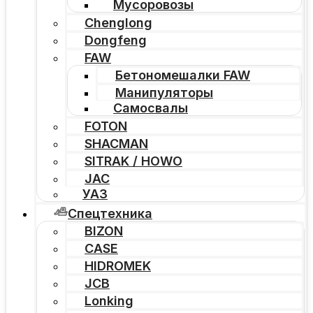
Мусоровозы
Chenglong
Dongfeng
FAW
Бетономешалки FAW
Манипуляторы
Самосвалы
FOTON
SHACMAN
SITRAK / HOWO
JAC
УАЗ
Спецтехника
BIZON
CASE
HIDROMEK
JCB
Lonking