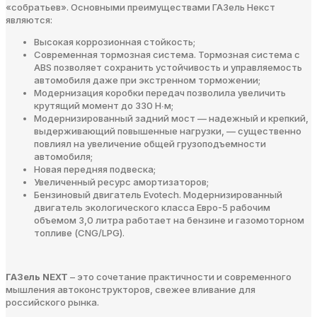
«собратьев». Основными преимуществами ГАЗель Некст
являются:
Высокая коррозионная стойкость;
Современная тормозная система. Тормозная система с
ABS позволяет сохранить устойчивость и управляемость
автомобиля даже при экстренном торможении;
Модернизация коробки передач позволила увеличить
крутящий момент до 330 Н∙м;
Модернизированный задний мост — надежный и крепкий,
выдерживающий повышенные нагрузки, — существенно
повлиял на увеличение общей грузоподъемности
автомобиля;
Новая передняя подвеска;
Увеличенный ресурс амортизаторов;
Бензиновый двигатель Evotech. Модернизированный
двигатель экологического класса Евро-5 рабочим
объемом 3,0 литра работает на бензине и газомоторном
топливе (CNG/LPG).
ГАЗель NEXT
– это сочетание практичности и современного
мышления автоконструкторов, свежее вливание для
российского рынка.