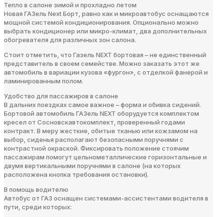
Тепло в салоне зимой и прохладно летом
Новая ГАЗель Next Борт, равно как и микроавтобус оснащаются
мощной системой кондиционирования. Опционально можно
выбрать кондиционер или микро-климат, два дополнительных
обогревателя для различных зон салона.
Стоит отметить, что Газель NEXT бортовая – не единственный
представитель в своем семействе. Можно заказать этот же
автомобиль в вариации кузова «фургон», с отделкой фанерой и
ламинированным полом.
Удобство для пассажиров в салоне
В дальних поездках самое важное – форма и обивка сидений.
Бортовой автомобиль ГАЗель NEXT оборудуется комплектом
кресел от Сосновскавтокомплект, проверенный годами
контракт. В меру жесткие, обитые тканью или кожзамом на
выбор, сиденья располагают безопасными поручнями с
контрастной окраской. Фиксировать положение стоячим
пассажирам помогут цельнометаллические горизонтальные и
двумя вертикальными поручнями в салоне (на которых
расположена кнопка требования остановки).
В помощь водителю
Автобус от ГАЗ оснащен системами-ассистентами водителя в
пути, среди которых: