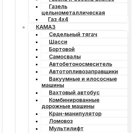
Газель
цельнометаллическая
Газ 4х4
КАМАЗ
Седельный тягач
Шасси
Бортовой
Самосвалы
Автобетоносмеситель
Автотопливозаправщики
Вакуумные и илососные
машины
Вахтовый автобус
Комбинированные
дорожные машины
Кран-манипулятор
Ломовоз
Мультилифт