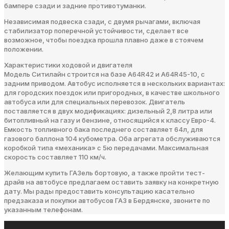
бампере сзади и задние противотуманки.
Независимая подвеска сзади, с двумя рычагами, включая
стабилизатор поперечной устойчивости, сделает все
возможное, чтобы поездка прошла плавно даже в стоячем
положении.
Характеристики ходовой и двигателя
Модель Ситилайн строится на базе А64R42 и A64R45-10, с
задним приводом. Автобус исполняется в нескольких вариантах:
для городских поездок или пригородных, в качестве школьного
автобуса или для специальных перевозок. Двигатель
поставляется в двух модификациях: дизельный 2,8 литра или
битопливный на газу и бензине, относящийся к классу Евро-4.
Емкость топливного бака последнего составляет 64л, для
газового баллона 104 кубометра. Оба агрегата обслуживаются
коробкой типа «механика» с 5ю передачами. Максимальная
скорость составляет 110 км/ч.
Желающим купить ГАЗель бортовую, а также пройти тест-
драйв на автобусе предлагаем оставить заявку на конкретную
дату. Мы рады предоставить консультацию касательно
предзаказа и покупки автобусов ГАЗ в Бердянске, звоните по
указанным телефонам.