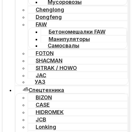
Мусоровозы
Chenglong
Dongfeng
FAW
Бетономешалки FAW
Манипуляторы
Самосвалы
FOTON
SHACMAN
SITRAK / HOWO
JAC
УАЗ
Спецтехника
BIZON
CASE
HIDROMEK
JCB
Lonking