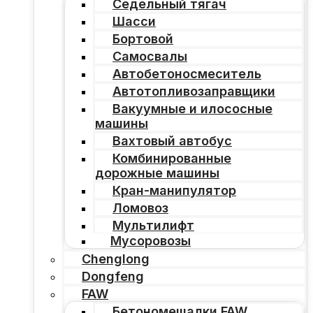
Седельный тягач
Шасси
Бортовой
Самосвалы
Автобетоносмеситель
Автотопливозаправщики
Вакуумные и илососные
машины
Вахтовый автобус
Комбинированные
дорожные машины
Кран-манипулятор
Ломовоз
Мультилифт
Мусоровозы
Chenglong
Dongfeng
FAW
Бетономешалки FAW