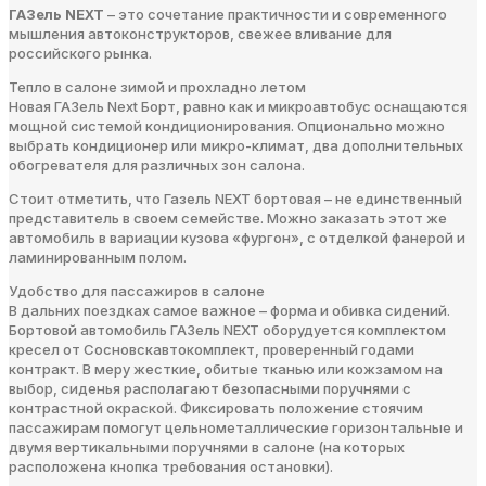
ГАЗель NEXT
– это сочетание практичности и современного
мышления автоконструкторов, свежее вливание для
российского рынка.
Тепло в салоне зимой и прохладно летом
Новая ГАЗель Next Борт, равно как и микроавтобус оснащаются
мощной системой кондиционирования. Опционально можно
выбрать кондиционер или микро-климат, два дополнительных
обогревателя для различных зон салона.
Стоит отметить, что Газель NEXT бортовая – не единственный
представитель в своем семействе. Можно заказать этот же
автомобиль в вариации кузова «фургон», с отделкой фанерой и
ламинированным полом.
Удобство для пассажиров в салоне
В дальних поездках самое важное – форма и обивка сидений.
Бортовой автомобиль ГАЗель NEXT оборудуется комплектом
кресел от Сосновскавтокомплект, проверенный годами
контракт. В меру жесткие, обитые тканью или кожзамом на
выбор, сиденья располагают безопасными поручнями с
контрастной окраской. Фиксировать положение стоячим
пассажирам помогут цельнометаллические горизонтальные и
двумя вертикальными поручнями в салоне (на которых
расположена кнопка требования остановки).