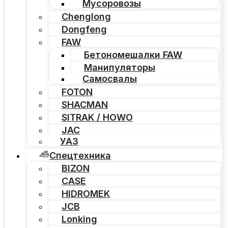
Мусоровозы
Chenglong
Dongfeng
FAW
Бетономешалки FAW
Манипуляторы
Самосвалы
FOTON
SHACMAN
SITRAK / HOWO
JAC
УАЗ
Спецтехника
BIZON
CASE
HIDROMEK
JCB
Lonking