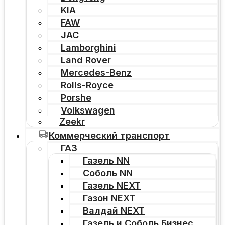
KIA
FAW
JAC
Lamborghini
Land Rover
Mercedes-Benz
Rolls-Royce
Porshe
Volkswagen
Zeekr
Коммерческий транспорт
ГАЗ
Газель NN
Соболь NN
Газель NEXT
Газон NEXT
Валдай NEXT
Газель и Соболь Бизнес