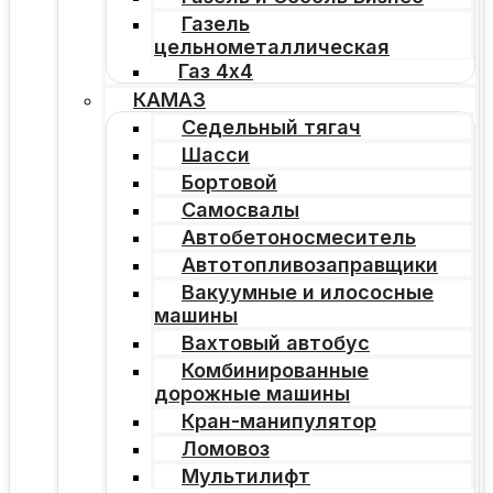
Газель
цельнометаллическая
Газ 4х4
КАМАЗ
Седельный тягач
Шасси
Бортовой
Самосвалы
Автобетоносмеситель
Автотопливозаправщики
Вакуумные и илососные
машины
Вахтовый автобус
Комбинированные
дорожные машины
Кран-манипулятор
Ломовоз
Мультилифт