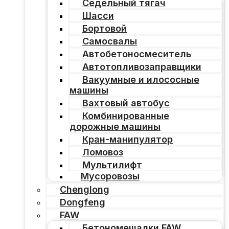
Седельный тягач
Шасси
Бортовой
Самосвалы
Автобетоносмеситель
Автотопливозаправщики
Вакуумные и илососные
машины
Вахтовый автобус
Комбинированные
дорожные машины
Кран-манипулятор
Ломовоз
Мультилифт
Мусоровозы
Chenglong
Dongfeng
FAW
Бетономешалки FAW