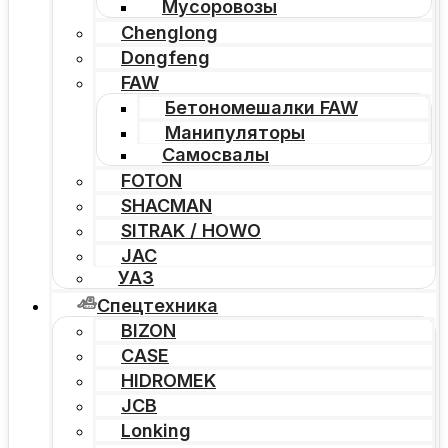
Мусоровозы
Chenglong
Dongfeng
FAW
Бетономешалки FAW
Манипуляторы
Самосвалы
FOTON
SHACMAN
SITRAK / HOWO
JAC
УАЗ
Спецтехника
BIZON
CASE
HIDROMEK
JCB
Lonking