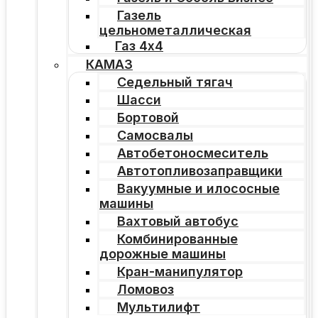
Газель
цельнометаллическая
Газ 4х4
КАМАЗ
Седельный тягач
Шасси
Бортовой
Самосвалы
Автобетоносмеситель
Автотопливозаправщики
Вакуумные и илососные
машины
Вахтовый автобус
Комбинированные
дорожные машины
Кран-манипулятор
Ломовоз
Мультилифт