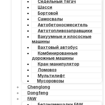
Седельный тягач
Шасси
Бортовой
Самосвалы
Автобетоносмеситель
Автотопливозаправщики
Вакуумные и илососные
машины
Вахтовый автобус
Комбинированные
дорожные машины
Кран-манипулятор
Ломовоз
Мультилифт
Мусоровозы
Chenglong
Dongfeng
FAW
Бетономешалки FAW