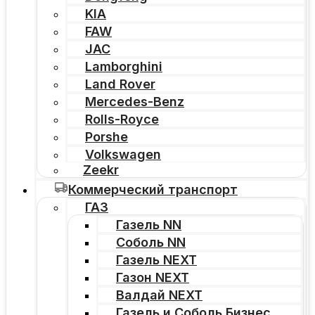
KIA
FAW
JAC
Lamborghini
Land Rover
Mercedes-Benz
Rolls-Royce
Porshe
Volkswagen
Zeekr
Коммерческий транспорт
ГАЗ
Газель NN
Соболь NN
Газель NEXT
Газон NEXT
Валдай NEXT
Газель и Соболь Бизнес