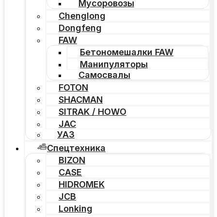
Мусоровозы
Chenglong
Dongfeng
FAW
Бетономешалки FAW
Манипуляторы
Самосвалы
FOTON
SHACMAN
SITRAK / HOWO
JAC
УАЗ
Спецтехника
BIZON
CASE
HIDROMEK
JCB
Lonking