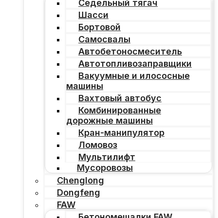
Седельный тягач
Шасси
Бортовой
Самосвалы
Автобетоносмеситель
Автотопливозаправщики
Вакуумные и илососные
машины
Вахтовый автобус
Комбинированные
дорожные машины
Кран-манипулятор
Ломовоз
Мультилифт
Мусоровозы
Chenglong
Dongfeng
FAW
Бетономешалки FAW