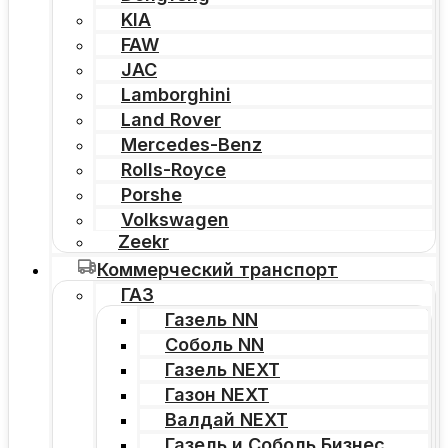
KIA
FAW
JAC
Lamborghini
Land Rover
Mercedes-Benz
Rolls-Royce
Porshe
Volkswagen
Zeekr
Коммерческий транспорт
ГАЗ
Газель NN
Соболь NN
Газель NEXT
Газон NEXT
Валдай NEXT
Газель и Соболь Бизнес