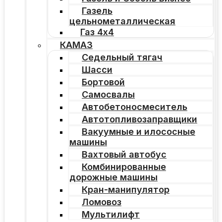
Газель
цельнометаллическая
Газ 4х4
КАМАЗ
Седельный тягач
Шасси
Бортовой
Самосвалы
Автобетоносмеситель
Автотопливозаправщики
Вакуумные и илососные
машины
Вахтовый автобус
Комбинированные
дорожные машины
Кран-манипулятор
Ломовоз
Мультилифт