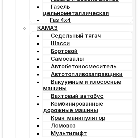
Газель
цельнометаллическая
Газ 4х4
КАМАЗ
Седельный тягач
Шасси
Бортовой
Самосвалы
Автобетоносмеситель
Автотопливозаправщики
Вакуумные и илососные
машины
Вахтовый автобус
Комбинированные
дорожные машины
Кран-манипулятор
Ломовоз
Мультилифт