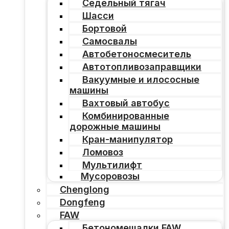
Седельный тягач
Шасси
Бортовой
Самосвалы
Автобетоносмеситель
Автотопливозаправщики
Вакуумные и илососные
машины
Вахтовый автобус
Комбинированные
дорожные машины
Кран-манипулятор
Ломовоз
Мультилифт
Мусоровозы
Chenglong
Dongfeng
FAW
Бетономешалки FAW