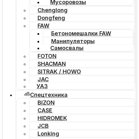
Мусоровозы
Chenglong
Dongfeng
FAW
Бетономешалки FAW
Манипуляторы
Самосвалы
FOTON
SHACMAN
SITRAK / HOWO
JAC
УАЗ
Спецтехника
BIZON
CASE
HIDROMEK
JCB
Lonking