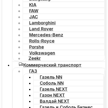
KIA
FAW
JAC
Lamborghini
Land Rover
Mercedes-Benz
Rolls-Royce
Porshe
Volkswagen
Zeekr
Коммерческий транспорт
ГАЗ
Газель NN
Соболь NN
Газель NEXT
Газон NEXT
Валдай NEXT
Газель и Соболь Бизнес