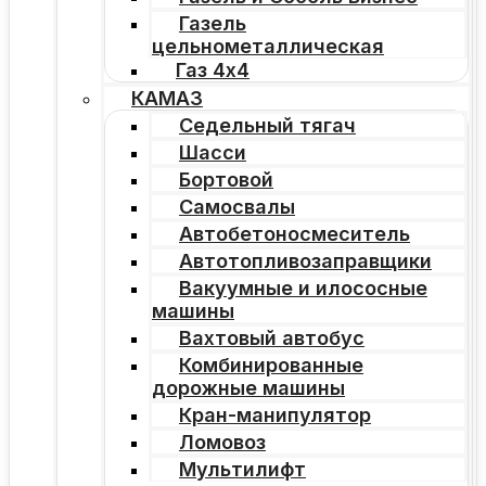
Газель
цельнометаллическая
Газ 4х4
КАМАЗ
Седельный тягач
Шасси
Бортовой
Самосвалы
Автобетоносмеситель
Автотопливозаправщики
Вакуумные и илососные
машины
Вахтовый автобус
Комбинированные
дорожные машины
Кран-манипулятор
Ломовоз
Мультилифт