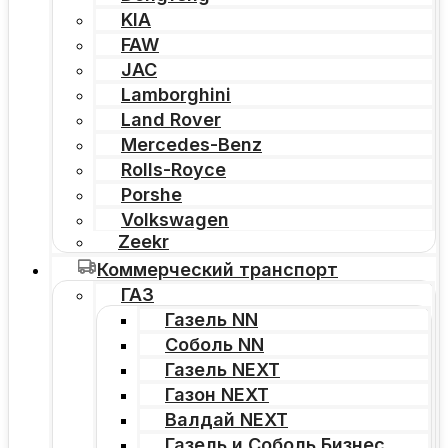
KIA
FAW
JAC
Lamborghini
Land Rover
Mercedes-Benz
Rolls-Royce
Porshe
Volkswagen
Zeekr
Коммерческий транспорт
ГАЗ
Газель NN
Соболь NN
Газель NEXT
Газон NEXT
Валдай NEXT
Газель и Соболь Бизнес