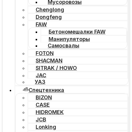
Мусоровозы
Chenglong
Dongfeng
FAW
Бетономешалки FAW
Манипуляторы
Самосвалы
FOTON
SHACMAN
SITRAK / HOWO
JAC
УАЗ
Спецтехника
BIZON
CASE
HIDROMEK
JCB
Lonking