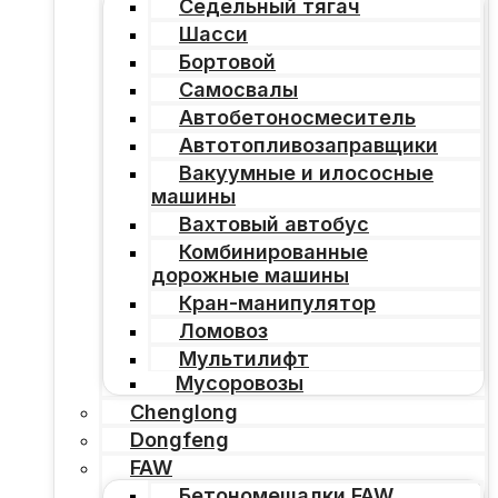
Седельный тягач
Шасси
Бортовой
Самосвалы
Автобетоносмеситель
Автотопливозаправщики
Вакуумные и илососные
машины
Вахтовый автобус
Комбинированные
дорожные машины
Кран-манипулятор
Ломовоз
Мультилифт
Мусоровозы
Chenglong
Dongfeng
FAW
Бетономешалки FAW