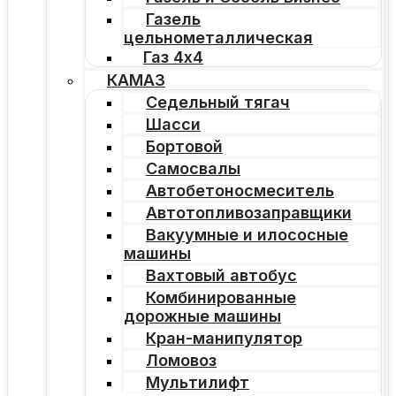
Газель
цельнометаллическая
Газ 4х4
КАМАЗ
Седельный тягач
Шасси
Бортовой
Самосвалы
Автобетоносмеситель
Автотопливозаправщики
Вакуумные и илососные
машины
Вахтовый автобус
Комбинированные
дорожные машины
Кран-манипулятор
Ломовоз
Мультилифт