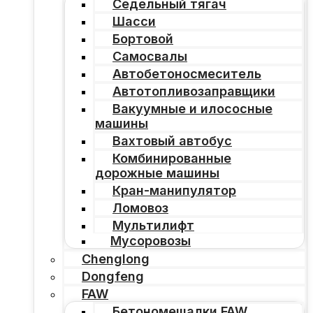
Седельный тягач
Шасси
Бортовой
Самосвалы
Автобетоносмеситель
Автотопливозаправщики
Вакуумные и илососные
машины
Вахтовый автобус
Комбинированные
дорожные машины
Кран-манипулятор
Ломовоз
Мультилифт
Мусоровозы
Chenglong
Dongfeng
FAW
Бетономешалки FAW