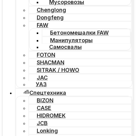
Мусоровозы
Chenglong
Dongfeng
FAW
Бетономешалки FAW
Манипуляторы
Самосвалы
FOTON
SHACMAN
SITRAK / HOWO
JAC
УАЗ
Спецтехника
BIZON
CASE
HIDROMEK
JCB
Lonking