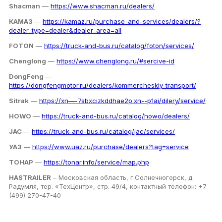
Shacman
—
https://www.shacman.ru/dealers/
КАМАЗ
—
https://kamaz.ru/purchase-and-services/dealers/?
dealer_type=dealer&dealer_area=all
FOTON
—
https://truck-and-bus.ru/catalog/foton/services/
Chenglong
—
https://www.chenglong.ru/#sercive-id
DongFeng
—
https://dongfengmotor.ru/dealers/kommercheskiy_transport/
Sitrak
—
https://xn—-7sbxcizkddhae2p.xn--p1ai/dilery/service/
HOWO
—
https://truck-and-bus.ru/catalog/howo/dealers/
JAC
—
https://truck-and-bus.ru/catalog/jac/services/
УАЗ
—
https://www.uaz.ru/purchase/dealers?tag=service
ТОНАР
—
https://tonar.info/service/map.php
HASTRAILER
– Московская область, г.Солнечногорск, д.
Радумля, тер. «ТехЦентр», стр. 49/4, контактный телефон: +7
(499) 270-47-40