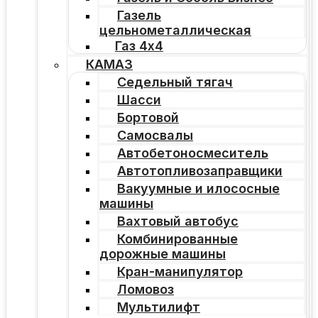
Газель
цельнометаллическая
Газ 4х4
КАМАЗ
Седельный тягач
Шасси
Бортовой
Самосвалы
Автобетоносмеситель
Автотопливозаправщики
Вакуумные и илососные
машины
Вахтовый автобус
Комбинированные
дорожные машины
Кран-манипулятор
Ломовоз
Мультилифт