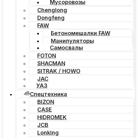
Мусоровозы
Chenglong
Dongfeng
FAW
Бетономешалки FAW
Манипуляторы
Самосвалы
FOTON
SHACMAN
SITRAK / HOWO
JAC
УАЗ
Спецтехника
BIZON
CASE
HIDROMEK
JCB
Lonking