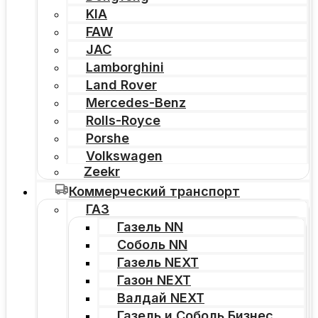
KIA
FAW
JAC
Lamborghini
Land Rover
Mercedes-Benz
Rolls-Royce
Porshe
Volkswagen
Zeekr
Коммерческий транспорт
ГАЗ
Газель NN
Соболь NN
Газель NEXT
Газон NEXT
Валдай NEXT
Газель и Соболь Бизнес