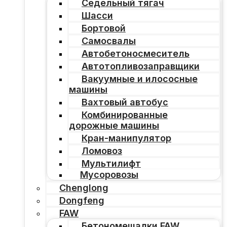
Седельный тягач
Шасси
Бортовой
Самосвалы
Автобетоносмеситель
Автотопливозаправщики
Вакуумные и илососные
машины
Вахтовый автобус
Комбинированные
дорожные машины
Кран-манипулятор
Ломовоз
Мультилифт
Мусоровозы
Chenglong
Dongfeng
FAW
Бетономешалки FAW